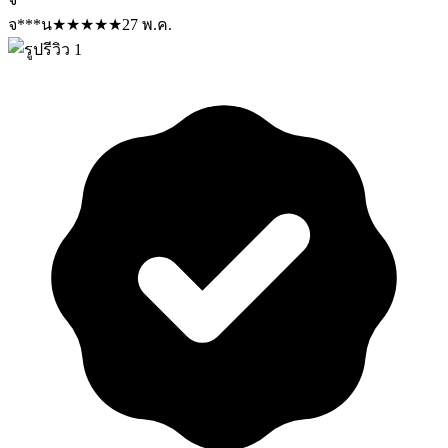
จ***น
★
★
★
★
★
27 พ.ค.