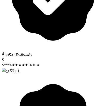
ซื้อจริง · ยืนยันแล้ว
S
S***4
★
★
★
★
★
16 พ.ค.