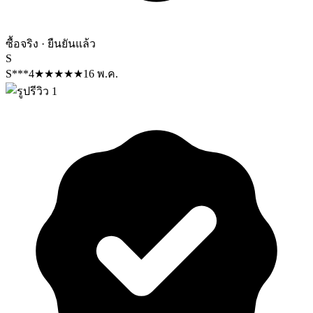
ซื้อจริง · ยืนยันแล้ว
S
S***4
★
★
★
★
★
16 พ.ค.