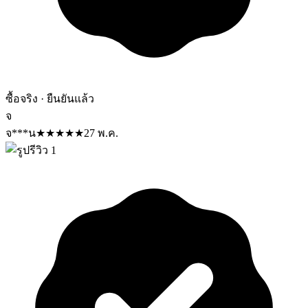
ซื้อจริง · ยืนยันแล้ว
จ
จ***น
★
★
★
★
★
27 พ.ค.